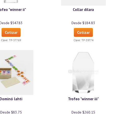
ofeo "winner ii"
Collar dilara
Desde $547.83
Desde $184.83
Cotizar
Cotizar
Clave:
TP-37769
Clave:
TP-39774
Dominó lahti
Trofeo "winner iii"
Desde $83.75
Desde $260.15