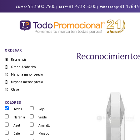
55 3300 2500
81 4738 5000
81 1764 
CDMX:
|
MTY:
|
Whatsapp:
ORDENAR
Reconocimientos
Relevancia
Orden Alfabético
Menor a mayor precio
Mayor a menor precio
Clave
COLORES
Todos
Rojo
Naranja
Verde
Azul
Amarillo
Cafe
Morado