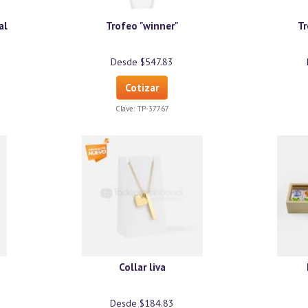
al
Trofeo "winner"
Tr
Desde $547.83
Cotizar
Clave:
TP-37767
Collar liva
Desde $184.83