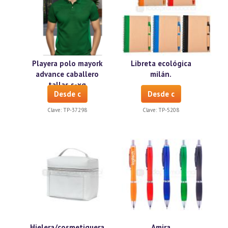
Playera polo mayork
Libreta ecológica
advance caballero
milán.
tallas s-xg
Desde c
Desde c
Clave:
TP-37298
Clave:
TP-5208
Hielera/cosmetiquera
Amira