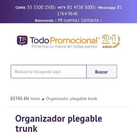
55 3300 2500
81 4738 5000
81
CDMX:
|
MTY:
|
Whatsapp:
1764 9645
Mi cuenta
Contacto
Bienvenido
|
|
|
ESTÁS EN:
Inicio
Organizador plegable trunk
Organizador plegable
trunk