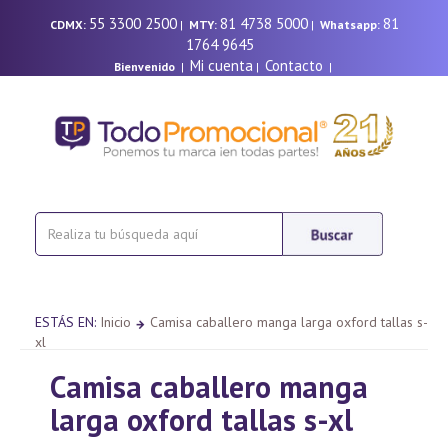
55 3300 2500
81 4738 5000
81
CDMX:
|
MTY:
|
Whatsapp:
1764 9645
Mi cuenta
Contacto
Bienvenido
|
|
|
ESTÁS EN:
Inicio
Camisa caballero manga larga oxford tallas s-
xl
Camisa caballero manga
larga oxford tallas s-xl