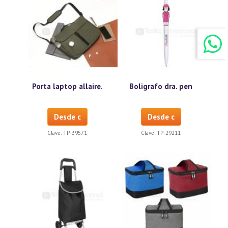
Porta laptop allaire.
Boligrafo dra. pen
Desde c
Desde c
Clave:
TP-39571
Clave:
TP-29211