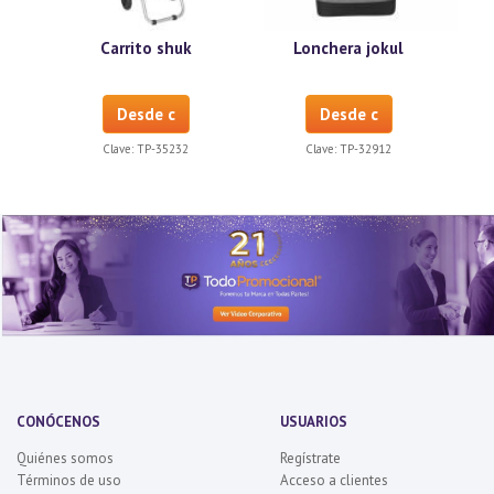
Carrito shuk
Lonchera jokul
Desde c
Desde c
Clave:
TP-35232
Clave:
TP-32912
CONÓCENOS
USUARIOS
Quiénes somos
Regístrate
Términos de uso
Acceso a clientes