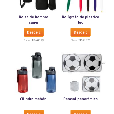
Bolsa de hombro
Bolígrafo de plastico
saner
bic
Desde c
Desde c
Clave:
TP-40399
Clave:
TP-41523
Cilindro mahón.
Parasol panorámico