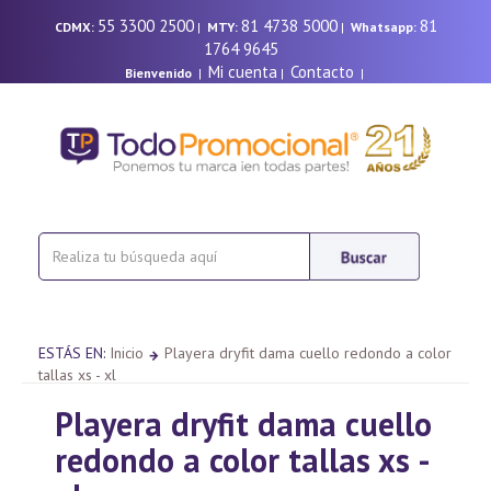
55 3300 2500
81 4738 5000
81
CDMX:
|
MTY:
|
Whatsapp:
1764 9645
Mi cuenta
Contacto
Bienvenido
|
|
|
ESTÁS EN:
Inicio
Playera dryfit dama cuello redondo a color
tallas xs - xl
Playera dryfit dama cuello
redondo a color tallas xs -