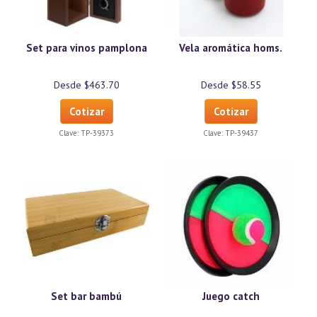
Set para vinos pamplona
Vela aromática homs.
Desde $463.70
Desde $58.55
Cotizar
Cotizar
Clave:
TP-39373
Clave:
TP-39437
Set bar bambú
Juego catch