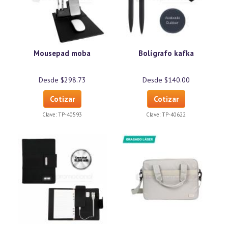
Mousepad moba
Bolígrafo kafka
Desde $298.73
Desde $140.00
Cotizar
Cotizar
Clave:
TP-40593
Clave:
TP-40622