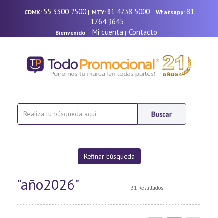
55 3300 2500
81 4738 5000
81
CDMX:
|
MTY:
|
Whatsapp:
1764 9645
Mi cuenta
Contacto
Bienvenido
|
|
|
Refinar búsqueda
"año2026"
31 Resultados