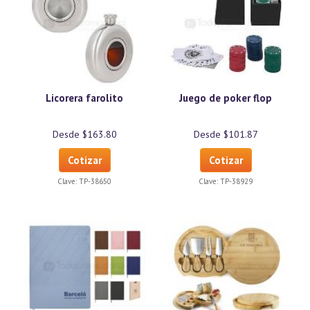
Licorera farolito
Juego de poker flop
Desde $163.80
Desde $101.87
Cotizar
Cotizar
Clave:
TP-38650
Clave:
TP-38929