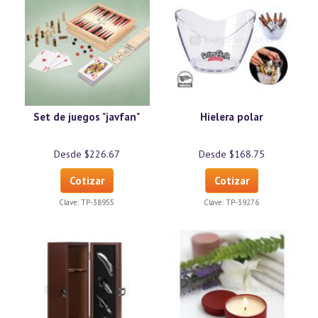
Set de juegos "javfan"
Hielera polar
Desde $226.67
Desde $168.75
Cotizar
Cotizar
Clave:
TP-38955
Clave:
TP-39276