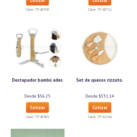
Cotizar
Cotizar
Clave:
TP-40700
Clave:
TP-40711
Destapador bambú ades
Set de quesos rizzuto.
Desde $56.25
Desde $331.14
Cotizar
Cotizar
Clave:
TP-40905
Clave:
TP-41144