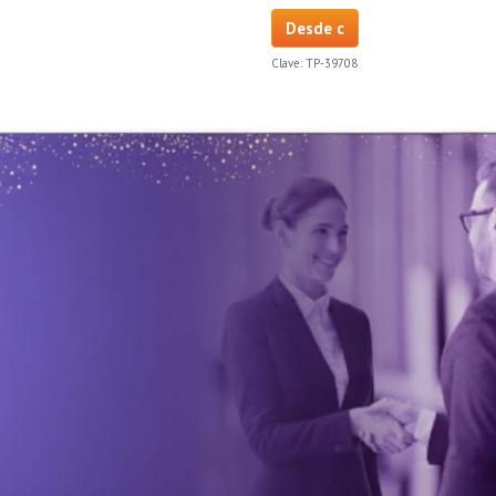
Desde c
Clave:
TP-39708