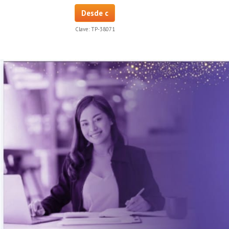
Desde c
Clave:
TP-38071