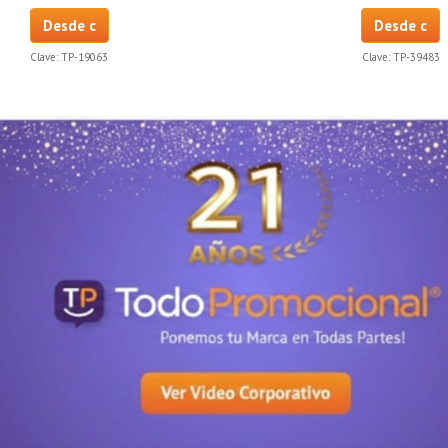
Desde c
Desde c
Clave:
TP-19063
Clave:
TP-39483