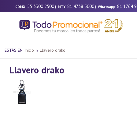
55 3300 2500
81 4738 5000
81 1764 
CDMX:
|
MTY:
|
Whatsapp:
ESTÁS EN:
Inicio
Llavero drako
Llavero drako