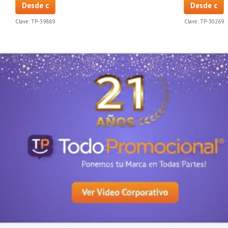
Desde c
Desde c
Clave:
TP-39889
Clave:
TP-30269