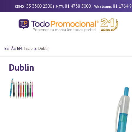
55 3300 2500
81 4738 5000
81 1764 
CDMX:
|
MTY:
|
Whatsapp:
ESTÁS EN:
Inicio
Dublin
Dublin