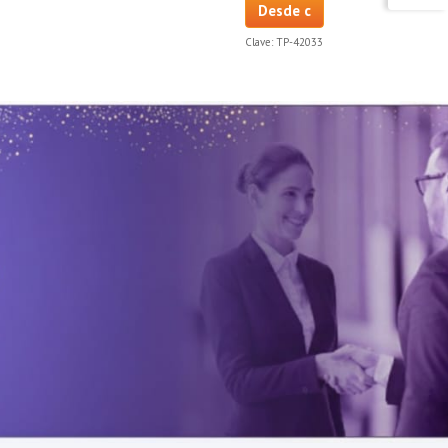
Desde c
Clave:
TP-42033