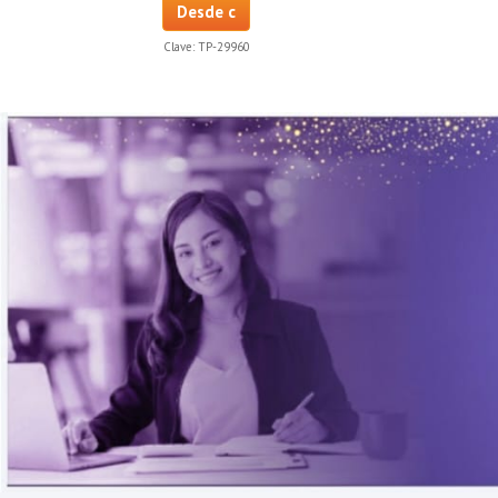
Desde c
Clave:
TP-29960