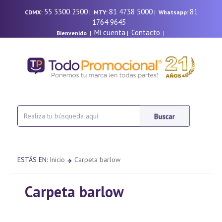
55 3300 2500
81 4738 5000
81
CDMX:
|
MTY:
|
Whatsapp:
1764 9645
Mi cuenta
Contacto
Bienvenido
|
|
|
ESTÁS EN:
Inicio
Carpeta barlow
Carpeta barlow