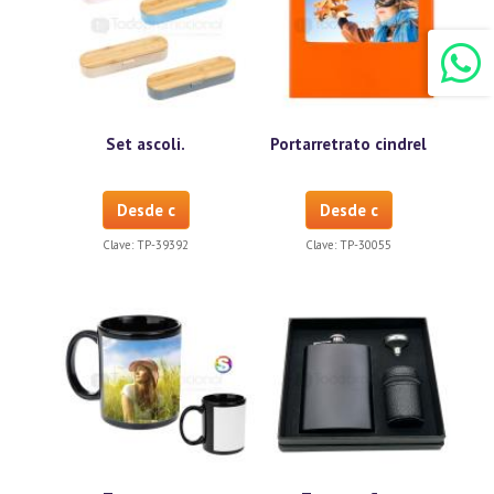
Set ascoli.
Portarretrato cindrel
Desde c
Desde c
Clave:
TP-39392
Clave:
TP-30055