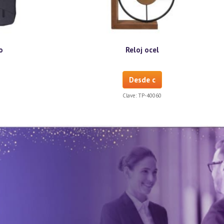
o
Reloj ocel
Desde c
Clave:
TP-40060