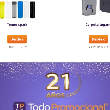
Termo spark
Carpeta lugan
Desde c
Desde c
Clave:
TP-35369
Clave:
TP-30334