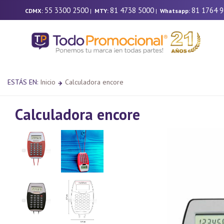
55 3300 2500
81 4738 5000
81 1764 
CDMX:
|
MTY:
|
Whatsapp:
ESTÁS EN:
Inicio
Calculadora encore
Calculadora encore