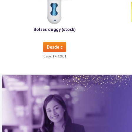
Bolsas doggy (stock)
Desde c
Clave:
TP-32851