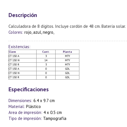
Descripción
Calculadora de 8 dígitos. Incluye cordón de 48 cm. Batería solar.
Colores:
rojo, azul, negro,
Existencias:
Clave
Cant.
Planta
CT 150 A
3
MTY
CT 150 N
14
MTY
CT 150 R
3
MTY
CT 150 A
0
GDL
CT 150 N
0
GDL
CT 150 R
0
GDL
Especificaciones
Dimensiones:
6.4 x 9.7 cm
Material:
Plástico
Area de impresión:
4 x 0.5 cm
Tipo de impresión:
Tampografía