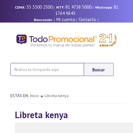
55 3300 2500
81 4738 5000
81
CDMX:
|
MTY:
|
Whatsapp:
1764 9645
Mi cuenta
Contacto
Bienvenido
|
|
|
ESTÁS EN:
Inicio
Libreta kenya
Libreta kenya