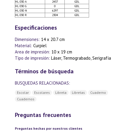
HL 030 A
2437
GDL
HL 030 G
0
GDL
HL 030 N
6297
GDL
HL 030 R
2304
GDL
Especificaciones
Dimensiones:
14 x 20.7 cm
Material:
Curpiel
Area de impresión:
10 x 19 cm
Tipo de impresión:
Láser, Termograbado, Serigrafía
Términos de búsqueda
BUSQUEDAS RELACIONADAS:
Escolar
Escolares
Libreta
Libretas
Cuaderno
Cuadernos
Preguntas frecuentes
Preguntas hechas por nuestros clientes