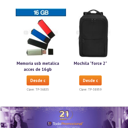
Memoria usb metalica
Mochila "force 2"
acces de 16gb
Desde c
Desde c
Clave:
TP-36835
Clave:
TP-38959