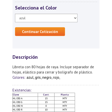
Selecciona el Color
Continuar Cotización
Descripción
Libreta con 80 hojas de raya. Incluye separador de
hojas, elástico para cerrar y bolígrafo de plástico.
Colores:
azul, gris, negro, rojo,
Existencias:
Clave
Cant.
Planta
HL 030 A
15
MTY
HL 030 G
15
MTY
HL 030 N
0
MTY
HL 030 R
10
MTY