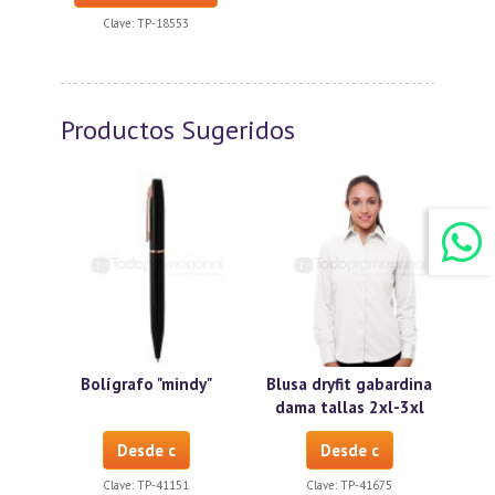
Clave:
TP-18553
Productos Sugeridos
Bolígrafo "mindy"
Blusa dryfit gabardina
dama tallas 2xl-3xl
Desde c
Desde c
Clave:
TP-41151
Clave:
TP-41675