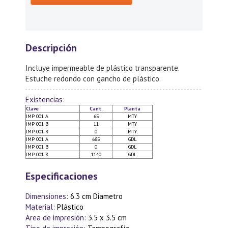
Descripción
Incluye impermeable de plástico transparente.
Estuche redondo con gancho de plástico.
Existencias:
Clave
Cant.
Planta
IMP 001 A
65
MTY
IMP 001 B
11
MTY
IMP 001 R
0
MTY
IMP 001 A
685
GDL
IMP 001 B
0
GDL
IMP 001 R
1140
GDL
Especificaciones
Dimensiones:
6.3 cm Diametro
Material:
Plástico
Area de impresión:
3.5 x 3.5 cm