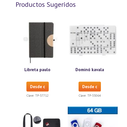
Productos Sugeridos
Libreta paulo
Dominó kavala
Desde c
Desde c
Clave:
TP-37712
Clave:
TP-33064