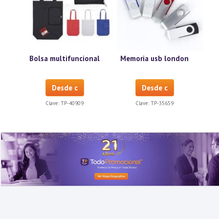
Bolsa multifuncional
Memoria usb london
Desde c
Desde c
Clave:
TP-40909
Clave:
TP-35659