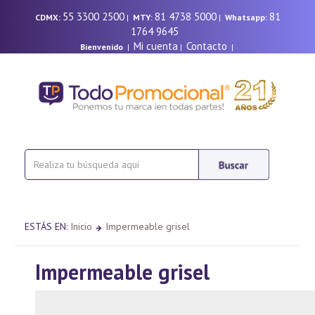
55 3300 2500
81 4738 5000
81
CDMX:
|
MTY:
|
Whatsapp:
1764 9645
Mi cuenta
Contacto
Bienvenido
|
|
|
ESTÁS EN:
Inicio
Impermeable grisel
Impermeable grisel