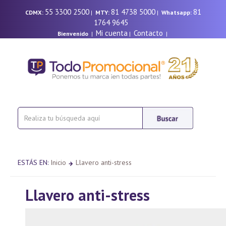
55 3300 2500
81 4738 5000
81
CDMX:
|
MTY:
|
Whatsapp:
1764 9645
Mi cuenta
Contacto
Bienvenido
|
|
|
ESTÁS EN:
Inicio
Llavero anti-stress
Llavero anti-stress