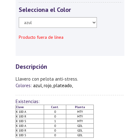
Selecciona el Color
Producto fuera de línea
Descripción
Llavero con pelota anti-stress.
Colores:
azul, rojo, plateado,
Existencias:
Clave
Cant.
Planta
K 100 A
0
MTY
K 100 R
0
MTY
K 100 S
1
MTY
K 100 A
0
GDL
K 100 R
0
GDL
K 100 S
0
GDL