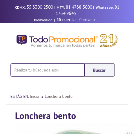
55 3300 2500
81 4738 5000
81
CDMX:
|
MTY:
|
Whatsapp:
1764 9645
Mi cuenta
Contacto
Bienvenido
|
|
|
ESTÁS EN:
Inicio
Lonchera bento
Lonchera bento