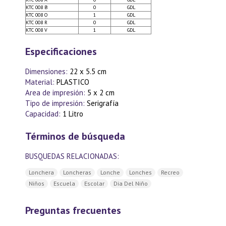
KTC 008 B
0
GDL
KTC 008 O
1
GDL
KTC 008 R
0
GDL
KTC 008 V
1
GDL
Especificaciones
Dimensiones:
22 x 5.5 cm
Material:
PLASTICO
Area de impresión:
5 x 2 cm
Tipo de impresión:
Serigrafía
Capacidad:
1 Litro
Términos de búsqueda
BUSQUEDAS RELACIONADAS:
Lonchera
Loncheras
Lonche
Lonches
Recreo
Niños
Escuela
Escolar
Dia Del Niño
Preguntas frecuentes