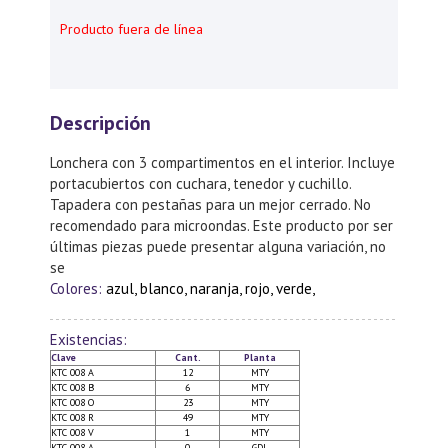
Producto fuera de línea
Descripción
Lonchera con 3 compartimentos en el interior. Incluye
portacubiertos con cuchara, tenedor y cuchillo.
Tapadera con pestañas para un mejor cerrado. No
recomendado para microondas. Este producto por ser
últimas piezas puede presentar alguna variación, no
se
Colores:
azul, blanco, naranja, rojo, verde,
Existencias:
Clave
Cant.
Planta
KTC 008 A
12
MTY
KTC 008 B
6
MTY
KTC 008 O
23
MTY
KTC 008 R
49
MTY
KTC 008 V
1
MTY
KTC 008 A
0
GDL