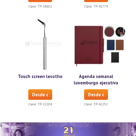
Clave:
TP-38652
Clave:
TP-41779
Touch screen lesotho
Agenda semanal
luxemburgo ejecutiva
Desde c
Desde c
Clave:
TP-22204
Clave:
TP-42252