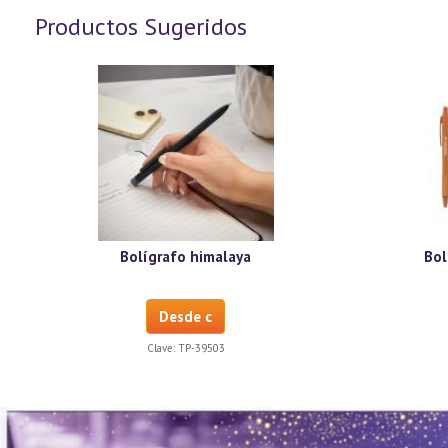
Productos Sugeridos
Bolígrafo himalaya
Bol
Desde c
Clave:
TP-39503