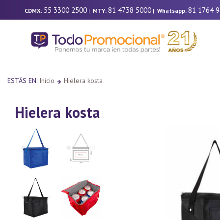
55 3300 2500
81 4738 5000
81 1764 
CDMX:
|
MTY:
|
Whatsapp:
ESTÁS EN:
Inicio
Hielera kosta
Hielera kosta