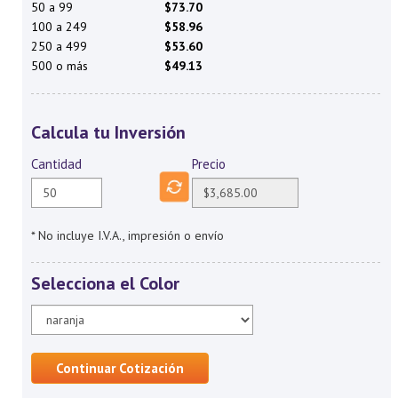
50 a 99
$73.70
100 a 249
$58.96
250 a 499
$53.60
500 o más
$49.13
Calcula tu Inversión
Cantidad
Precio
* No incluye I.V.A., impresión o envío
Selecciona el Color
Continuar Cotización