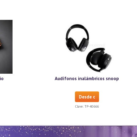
io
Audífonos inalámbricos snoop
Desde c
Clave:
TP-40666