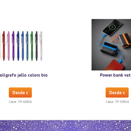
olígrafo jello colors bio
Power bank vat
Desde c
Desde c
Clave:
TP-42006
Clave:
TP-39924