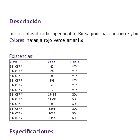
Descripción
Interior plastificado impermeable. Bolsa principal con cierre y bo
Colores:
naranja, rojo, verde, amarillo,
Existencias:
Clave
Cant.
Planta
SIN 057 A
62
MTY
SIN 057 N
298
MTY
SIN 057 O
0
MTY
SIN 057 R
398
MTY
SIN 057 V
28
MTY
SIN 057 Y
19
MTY
SIN 057 A
19433
GDL
SIN 057 N
11560
GDL
SIN 057 O
0
GDL
SIN 057 R
5594
GDL
SIN 057 V
1025
GDL
SIN 057 Y
3463
GDL
Especificaciones