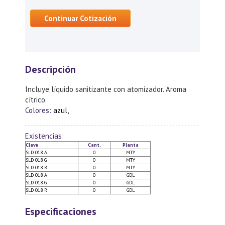
Continuar Cotización
Descripción
Incluye líquido sanitizante con atomizador. Aroma
cítrico.
Colores:
azul,
Existencias:
Clave
Cant.
Planta
SLD 018 A
0
MTY
SLD 018 G
0
MTY
SLD 018 R
0
MTY
SLD 018 A
0
GDL
SLD 018 G
0
GDL
SLD 018 R
0
GDL
Especificaciones