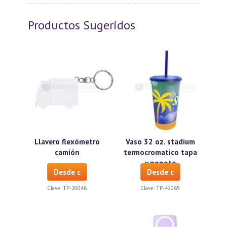
Productos Sugeridos
Llavero flexómetro
Vaso 32 oz. stadium
camión
termocromatico tapa
y popote
Desde c
Desde c
Clave:
TP-20048
Clave:
TP-42065