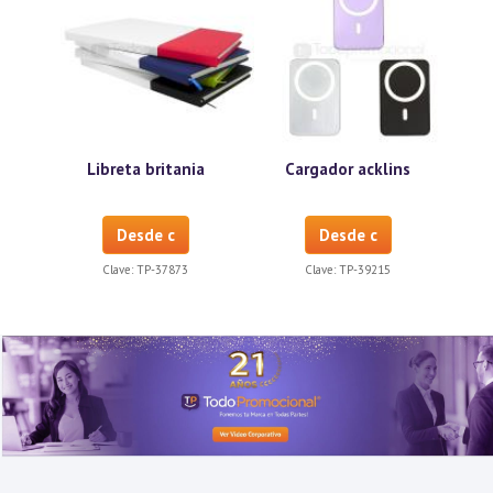
Libreta britania
Cargador acklins
Desde c
Desde c
Clave:
TP-37873
Clave:
TP-39215