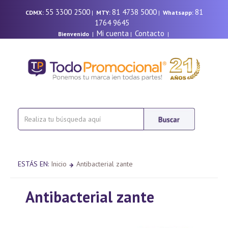
55 3300 2500
81 4738 5000
81
CDMX:
|
MTY:
|
Whatsapp:
1764 9645
Mi cuenta
Contacto
Bienvenido
|
|
|
ESTÁS EN:
Inicio
Antibacterial zante
Antibacterial zante