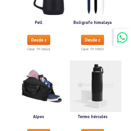
Pell
Bolígrafo himalaya
Desde c
Desde c
Clave:
TP-38626
Clave:
TP-39503
Alpes
Termo hércules