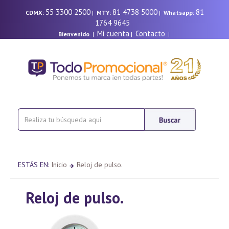
55 3300 2500
81 4738 5000
81
CDMX:
|
MTY:
|
Whatsapp:
1764 9645
Mi cuenta
Contacto
Bienvenido
|
|
|
ESTÁS EN:
Inicio
Reloj de pulso.
Reloj de pulso.