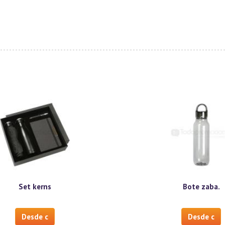
Set kerns
Bote zaba.
Desde c
Desde c