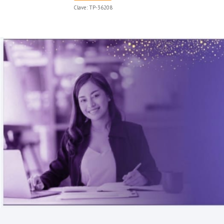
Clave:
TP-36208