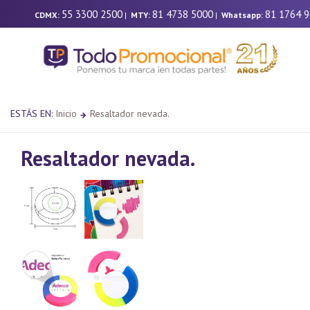
55 3300 2500
81 4738 5000
81 1764 
CDMX:
|
MTY:
|
Whatsapp:
ESTÁS EN:
Inicio
Resaltador nevada.
Resaltador nevada.