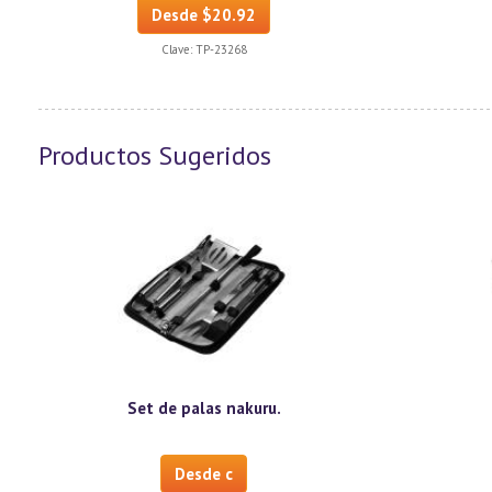
Desde $20.92
Clave:
TP-23268
Productos Sugeridos
Set de palas nakuru.
Desde c