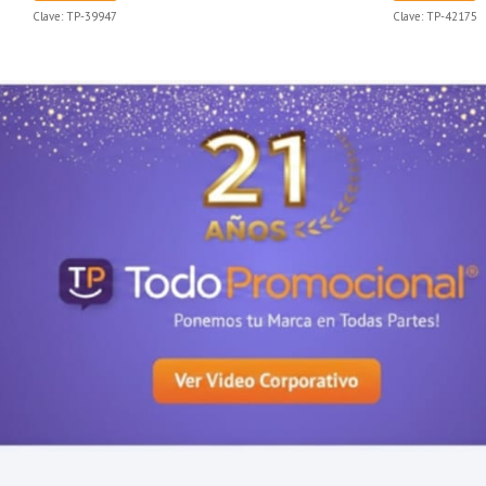
Clave:
TP-39947
Clave:
TP-42175