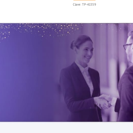
Clave:
TP-41559