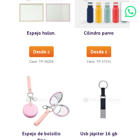
Espejo hulun.
Cilindro parvo
Desde c
Desde c
Clave:
TP-38208
Clave:
TP-37331
Espejo de bolsillo
Usb júpiter 16 gb