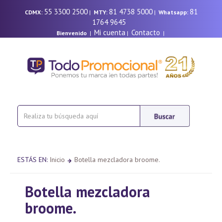
55 3300 2500
81 4738 5000
81
CDMX:
|
MTY:
|
Whatsapp:
1764 9645
Mi cuenta
Contacto
Bienvenido
|
|
|
ESTÁS EN:
Inicio
Botella mezcladora broome.
Botella mezcladora
broome.