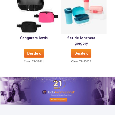
Cangurera lewis
Set de lonchera
gregory
Desde c
Desde c
Clave:
TP-38461
Clave:
TP-40035