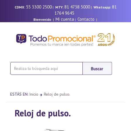
55 3300 2500
81 4738 5000
81
CDMX:
|
MTY:
|
Whatsapp:
1764 9645
Mi cuenta
Contacto
Bienvenido
|
|
|
ESTÁS EN:
Inicio
Reloj de pulso.
Reloj de pulso.