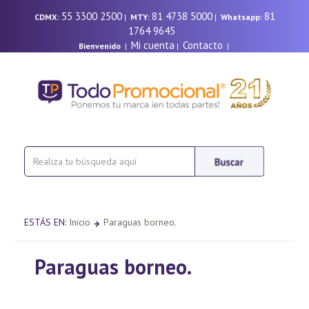
55 3300 2500
81 4738 5000
81
CDMX:
|
MTY:
|
Whatsapp:
1764 9645
Mi cuenta
Contacto
Bienvenido
|
|
|
ESTÁS EN:
Inicio
Paraguas borneo.
Paraguas borneo.