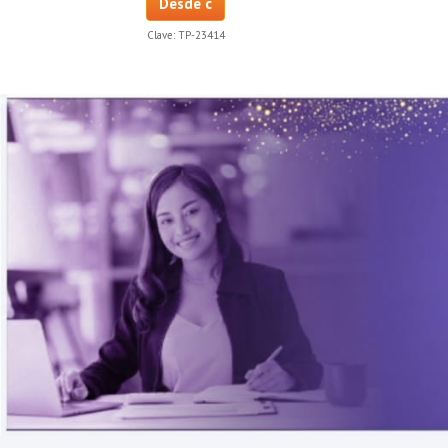
Desde c
Clave:
TP-23414