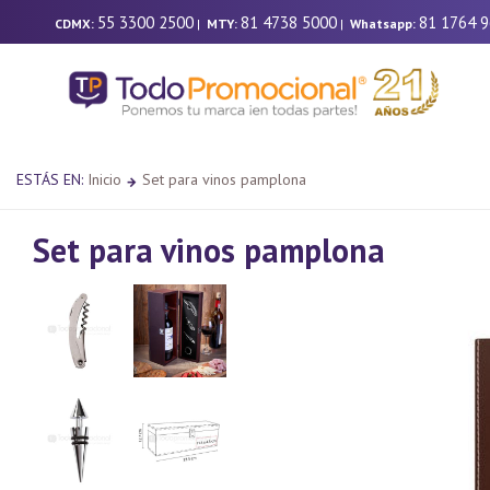
55 3300 2500
81 4738 5000
81 1764 
CDMX:
|
MTY:
|
Whatsapp:
ESTÁS EN:
Inicio
Set para vinos pamplona
Set para vinos pamplona