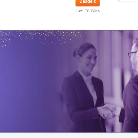
Desde c
Clave:
TP-33046