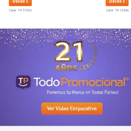
Desde c
Desde c
Clave:
TP-37836
Clave:
TP-23466