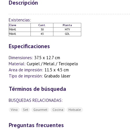
Descripción
Existencias:
Clave
Cant.
Planta
98641
38
MTY
98641
43
GDL
Especificaciones
Dimensiones:
37.5 x 12.7 cm
Material:
Curpiel / Metal / Terciopelo
Area de impresión:
11.5 x 4.5 cm
Tipo de impresión:
Grabado láser
Términos de búsqueda
BUSQUEDAS RELACIONADAS:
Vino
Set
Gourmet
Cocina
Hotsale
Preguntas frecuentes