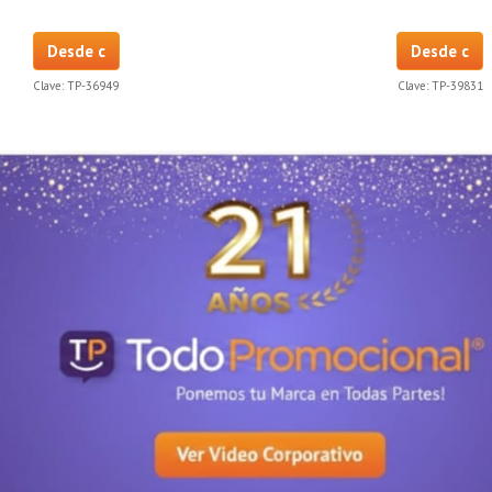
Desde c
Desde c
Clave:
TP-36949
Clave:
TP-39831