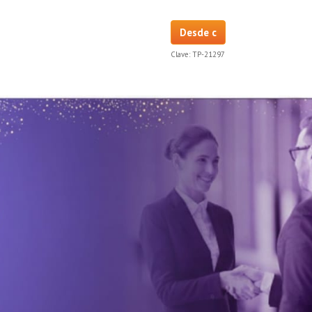
Desde c
Clave:
TP-21297