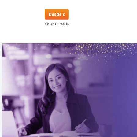
Desde c
Clave:
TP-40046