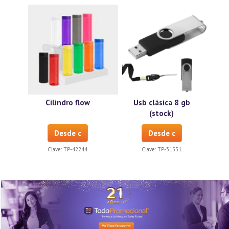
Cilindro flow
Usb clásica 8 gb
(stock)
Desde c
Desde c
Clave:
TP-42244
Clave:
TP-31551