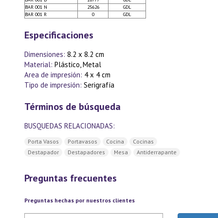
BAR 001 N
25626
GDL
BAR 001 R
0
GDL
Especificaciones
Dimensiones:
8.2 x 8.2 cm
Material:
Plástico, Metal
Area de impresión:
4 x 4 cm
Tipo de impresión:
Serigrafía
Términos de búsqueda
BUSQUEDAS RELACIONADAS:
Porta Vasos
Portavasos
Cocina
Cocinas
Destapador
Destapadores
Mesa
Antiderrapante
Preguntas frecuentes
Preguntas hechas por nuestros clientes