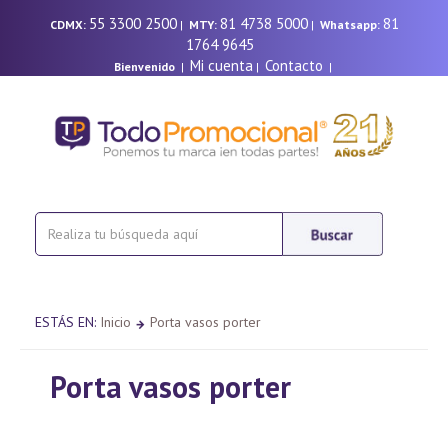
55 3300 2500
81 4738 5000
81
CDMX:
|
MTY:
|
Whatsapp:
1764 9645
Mi cuenta
Contacto
Bienvenido
|
|
|
ESTÁS EN:
Inicio
Porta vasos porter
Porta vasos porter