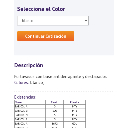
Selecciona el Color
Continuar Cotización
Descripción
Portavasos con base antiderrapante y destapador.
Colores:
blanco,
Existencias:
Clave
Cant.
Planta
BAR 001 A
0
MTY
BAR 001 B
500
MTY
BAR 001 N
5
MTY
BAR 001 R
0
MTY
BAR 001 A
3692
GDL
BAR 001 B
28777
GDL