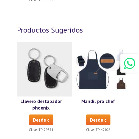
Productos Sugeridos
Llavero destapador
Mandil pro chef
phoenix
Desde c
Desde c
Clave:
TP-29854
Clave:
TP-42108