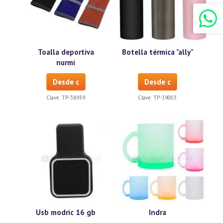
Toalla deportiva
Botella térmica "ally"
nurmi
Desde c
Desde c
Clave:
TP-38939
Clave:
TP-39003
Usb modric 16 gb
Indra