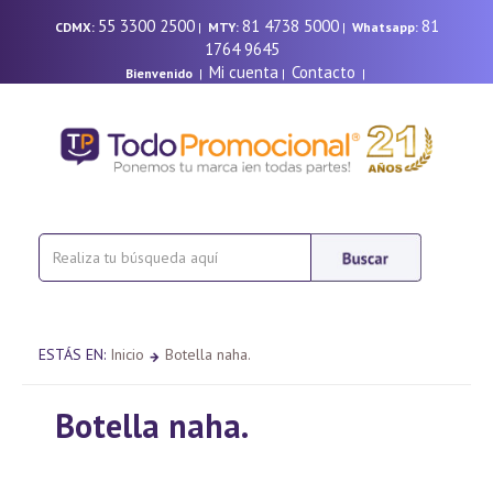
55 3300 2500
81 4738 5000
81
CDMX:
|
MTY:
|
Whatsapp:
1764 9645
Mi cuenta
Contacto
Bienvenido
|
|
|
ESTÁS EN:
Inicio
Botella naha.
Botella naha.