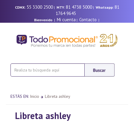
55 3300 2500
81 4738 5000
81
CDMX:
|
MTY:
|
Whatsapp:
1764 9645
Mi cuenta
Contacto
Bienvenido
|
|
|
ESTÁS EN:
Inicio
Libreta ashley
Libreta ashley