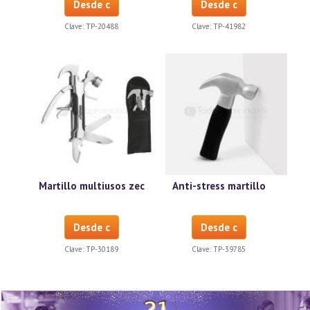
Desde c
Desde c
Clave:
TP-20488
Clave:
TP-41982
Martillo multiusos zec
Anti-stress martillo
Desde c
Desde c
Clave:
TP-30189
Clave:
TP-39785