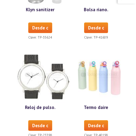
Klyn sanitizer
Bolsa riano.
Desde c
Desde c
Clave:
TP-35624
Clave:
TP-41609
Reloj de pulso.
Termo daire
Desde c
Desde c
Clave:
TP-23398
Clave:
TP-40198