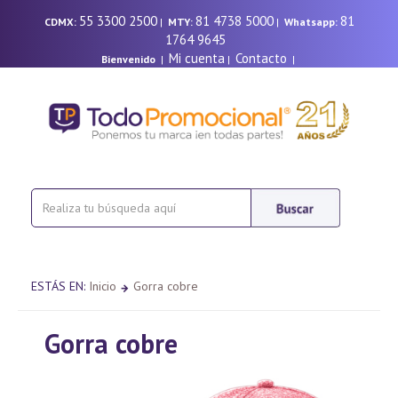
55 3300 2500
81 4738 5000
81
CDMX:
|
MTY:
|
Whatsapp:
1764 9645
Mi cuenta
Contacto
Bienvenido
|
|
|
ESTÁS EN:
Inicio
Gorra cobre
Gorra cobre