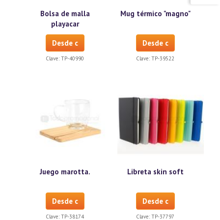
Bolsa de malla
Mug térmico "magno"
playacar
Desde c
Desde c
Clave:
TP-40990
Clave:
TP-39522
Juego marotta.
Libreta skin soft
Desde c
Desde c
Clave:
TP-38174
Clave:
TP-37797