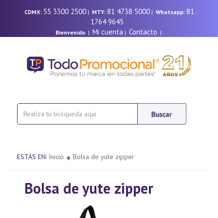
55 3300 2500
81 4738 5000
81
CDMX:
|
MTY:
|
Whatsapp:
1764 9645
Mi cuenta
Contacto
Bienvenido
|
|
|
ESTÁS EN:
Inicio
Bolsa de yute zipper
Bolsa de yute zipper