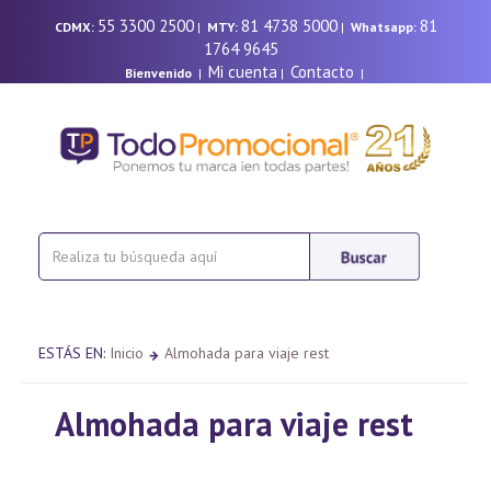
55 3300 2500
81 4738 5000
81
CDMX:
|
MTY:
|
Whatsapp:
1764 9645
Mi cuenta
Contacto
Bienvenido
|
|
|
ESTÁS EN:
Inicio
Almohada para viaje rest
Almohada para viaje rest