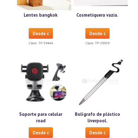
Lentes bangkok
Cosmetiquera vazia.
Desde c
Desde c
Clave:
TP-39444
Clave:
TP-39509
Soporte para celular
Bolígrafo de plástico
road
liverpool.
Desde c
Desde c