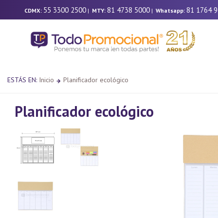
55 3300 2500
81 4738 5000
81 1764 
CDMX:
|
MTY:
|
Whatsapp:
ESTÁS EN:
Inicio
Planificador ecológico
Planificador ecológico