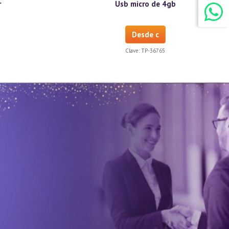
r
Usb micro de 4gb
Desde c
Clave:
TP-36765