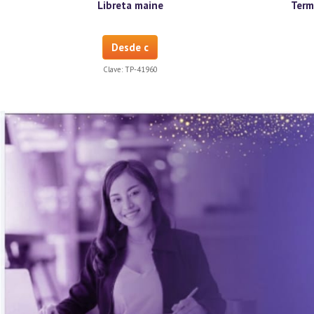
Libreta maine
Term
Desde c
Clave:
TP-41960