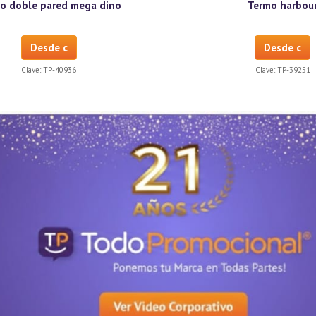
o doble pared mega dino
Termo harbou
Desde c
Desde c
Clave:
TP-40936
Clave:
TP-39251