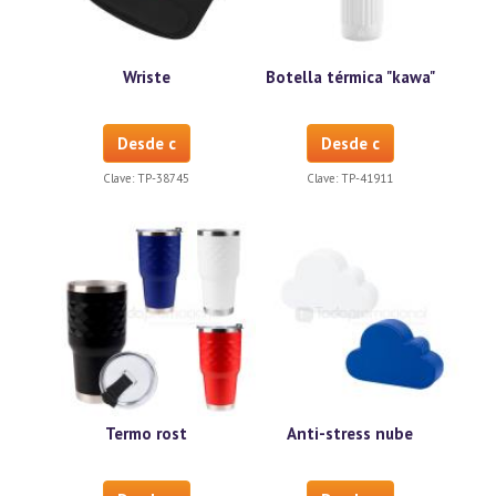
Wriste
Botella térmica "kawa"
Desde c
Desde c
Clave:
TP-38745
Clave:
TP-41911
Termo rost
Anti-stress nube