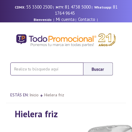
55 3300 2500
81 4738 5000
81
CDMX:
|
MTY:
|
Whatsapp:
1764 9645
Mi cuenta
Contacto
Bienvenido
|
|
|
ESTÁS EN:
Inicio
Hielera friz
Hielera friz