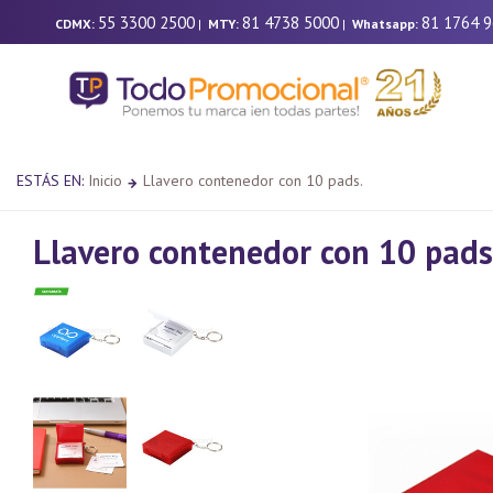
55 3300 2500
81 4738 5000
81 1764 
CDMX:
|
MTY:
|
Whatsapp:
ESTÁS EN:
Inicio
Llavero contenedor con 10 pads.
Llavero contenedor con 10 pads