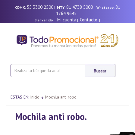
55 3300 2500
81 4738 5000
81
CDMX:
|
MTY:
|
Whatsapp:
1764 9645
Mi cuenta
Contacto
Bienvenido
|
|
|
ESTÁS EN:
Inicio
Mochila anti robo.
Mochila anti robo.