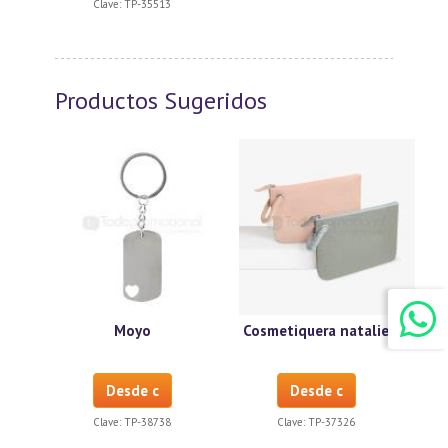
Clave:
TP-35513
Productos Sugeridos
Moyo
Cosmetiquera natalie
Desde c
Desde c
Clave:
TP-38738
Clave:
TP-37326