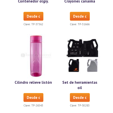
Contenedor olgiy.
Crayones canaima
Desde c
Desde c
Clave:
TP-37362
Clave:
TP-31666
Cilindro relieve listón
Set de herramientas
oil
Desde c
Desde c
Clave:
TP-26543
Clave:
TP-30283