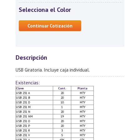
Selecciona el Color
Continuar Cotización
Descripción
USB Giratoria. Incluye caja individual.
Existencias:
Clave
Cant.
Planta
USB 231 A
20
MTY
USB 231 B
20
MTY
USB 231 D
10
MTY
USB 231 M
1
MTY
USB 231 N
20
MTY
USB 231 NM
19
MTY
USB 231 O
20
MTY
USB 231 P
20
MTY
USB 231 R
3
MTY
USB 231 V
5
MTY
USB 231 A
696
GDL