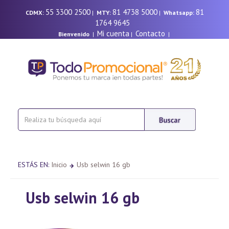
55 3300 2500
81 4738 5000
81
CDMX:
|
MTY:
|
Whatsapp:
1764 9645
Mi cuenta
Contacto
Bienvenido
|
|
|
ESTÁS EN:
Inicio
Usb selwin 16 gb
Usb selwin 16 gb