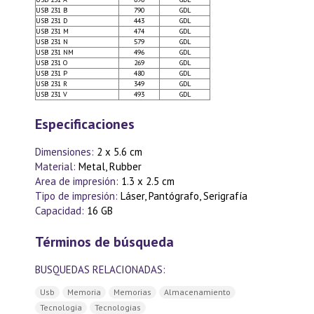
USB 231 B
790
GDL
USB 231 D
443
GDL
USB 231 M
474
GDL
USB 231 N
579
GDL
USB 231 NM
496
GDL
USB 231 O
269
GDL
USB 231 P
480
GDL
USB 231 R
349
GDL
USB 231 V
493
GDL
Especificaciones
Dimensiones:
2 x 5.6 cm
Material:
Metal, Rubber
Area de impresión:
1.3 x 2.5 cm
Tipo de impresión:
Láser, Pantógrafo, Serigrafía
Capacidad:
16 GB
Términos de búsqueda
BUSQUEDAS RELACIONADAS:
Usb
Memoria
Memorias
Almacenamiento
Tecnologia
Tecnologias