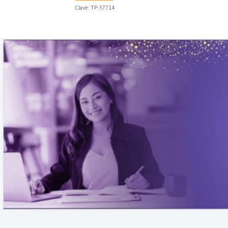
Clave:
TP-37714