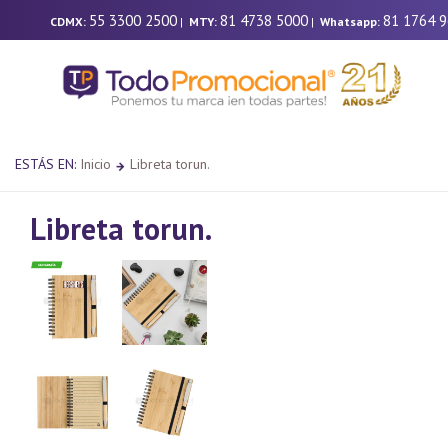
55 3300 2500
81 4738 5000
81 1764 
CDMX:
|
MTY:
|
Whatsapp:
ESTÁS EN:
Inicio
Libreta torun.
Libreta torun.