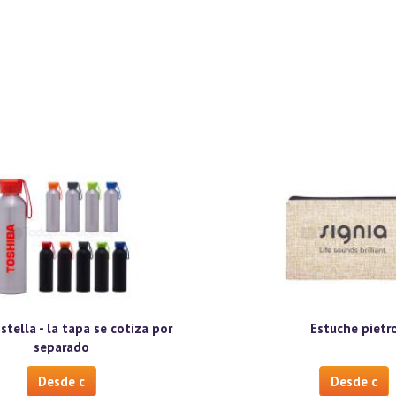
 stella - la tapa se cotiza por
Estuche pietr
separado
Desde c
Desde c