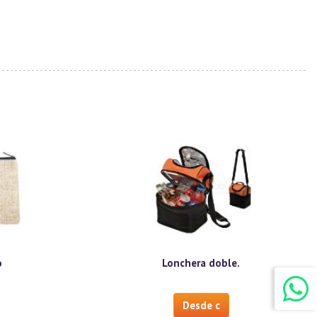
o
Lonchera doble.
Desde c