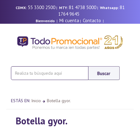
55 3300 2500
81 4738 5000
81
CDMX:
|
MTY:
|
Whatsapp:
1764 9645
Mi cuenta
Contacto
Bienvenido
|
|
|
ESTÁS EN:
Inicio
Botella gyor.
Botella gyor.