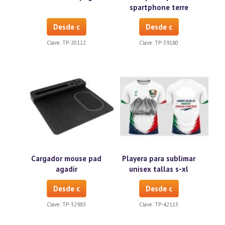
spartphone terre
Desde c
Desde c
Clave:
TP-20122
Clave:
TP-39180
Cargador mouse pad
Playera para sublimar
agadir
unisex tallas s-xl
Desde c
Desde c
Clave:
TP-32983
Clave:
TP-42113