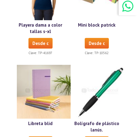
Playera dama a color
Mini block patrick
tallas s-xl
Desde c
Desde c
Clave:
TP-41697
Clave:
TP-10562
Libreta blid
Bolígrafo de plástico
lanús.