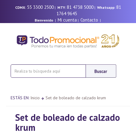
55 3300 2500
81 4738 5000
81
CDMX:
|
MTY:
|
Whatsapp:
1764 9645
Mi cuenta
Contacto
Bienvenido
|
|
|
ESTÁS EN:
Inicio
Set de boleado de calzado krum
Set de boleado de calzado
krum