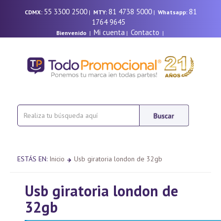
55 3300 2500
81 4738 5000
81
CDMX:
|
MTY:
|
Whatsapp:
1764 9645
Mi cuenta
Contacto
Bienvenido
|
|
|
ESTÁS EN:
Inicio
Usb giratoria london de 32gb
Usb giratoria london de
32gb