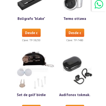
Bolígrafo "blake"
Termo ottawa
Desde c
Desde c
Clave:
TP-38250
Clave:
TP-7480
Set de golf birdie
Audífonos tokmak.