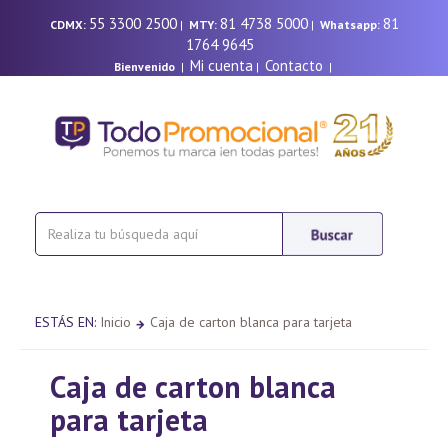
55 3300 2500
81 4738 5000
81
CDMX:
|
MTY:
|
Whatsapp:
1764 9645
Mi cuenta
Contacto
Bienvenido
|
|
|
ESTÁS EN:
Inicio
Caja de carton blanca para tarjeta
Caja de carton blanca
para tarjeta