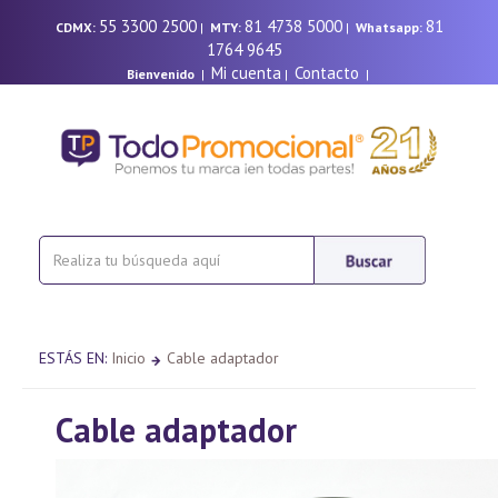
55 3300 2500
81 4738 5000
81
CDMX:
|
MTY:
|
Whatsapp:
1764 9645
Mi cuenta
Contacto
Bienvenido
|
|
|
ESTÁS EN:
Inicio
Cable adaptador
Cable adaptador