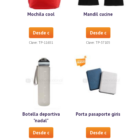
Mochila cool
Mandil cucine
Desde c
Desde c
Clave:
TP-11651
Clave:
TP-37105
Botella deportiva
Porta pasaporte giris
"nadal"
Desde c
Desde c