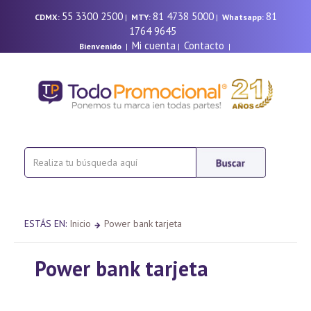
55 3300 2500
81 4738 5000
81
CDMX:
|
MTY:
|
Whatsapp:
1764 9645
Mi cuenta
Contacto
Bienvenido
|
|
|
ESTÁS EN:
Inicio
Power bank tarjeta
Power bank tarjeta