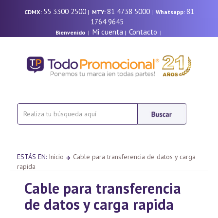
55 3300 2500
81 4738 5000
81
CDMX:
|
MTY:
|
Whatsapp:
1764 9645
Mi cuenta
Contacto
Bienvenido
|
|
|
ESTÁS EN:
Inicio
Cable para transferencia de datos y carga
rapida
Cable para transferencia
de datos y carga rapida