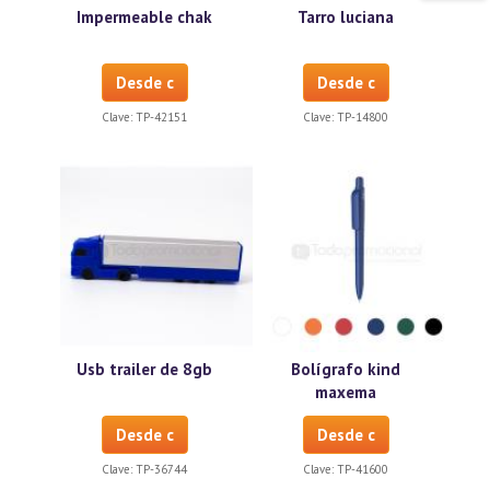
Impermeable chak
Tarro luciana
Desde c
Desde c
Clave:
TP-42151
Clave:
TP-14800
Usb trailer de 8gb
Bolígrafo kind
maxema
Desde c
Desde c
Clave:
TP-36744
Clave:
TP-41600