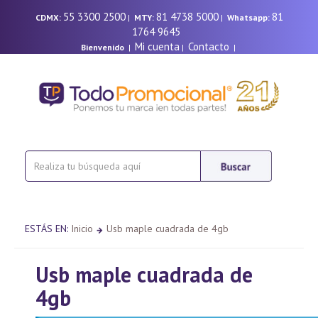
55 3300 2500
81 4738 5000
81
CDMX:
|
MTY:
|
Whatsapp:
1764 9645
Mi cuenta
Contacto
Bienvenido
|
|
|
ESTÁS EN:
Inicio
Usb maple cuadrada de 4gb
Usb maple cuadrada de
4gb