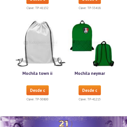
Clave:
TP-41132
Clave:
TP-33418
Mochila town ii
Mochila neymar
Desde c
Desde c
Clave:
TP-30800
Clave:
TP-41213