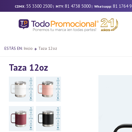
55 3300 2500
81 4738 5000
81 1764 
CDMX:
|
MTY:
|
Whatsapp:
ESTÁS EN:
Inicio
Taza 12oz
Taza 12oz