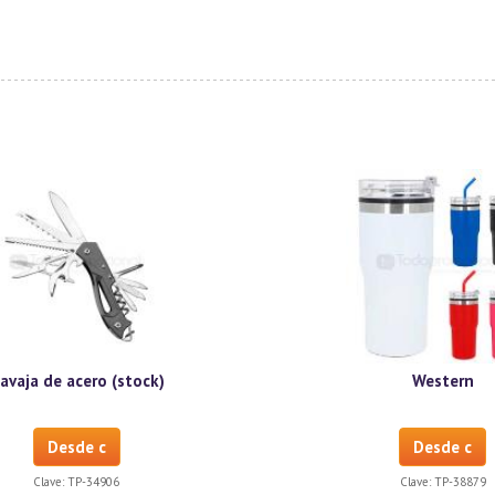
avaja de acero (stock)
Western
Desde c
Desde c
Clave:
TP-34906
Clave:
TP-38879