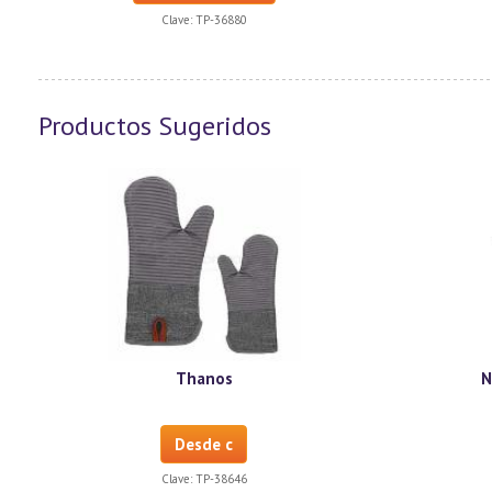
Clave:
TP-36880
Productos Sugeridos
Thanos
N
Desde c
Clave:
TP-38646