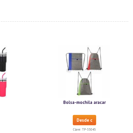
Bolsa-mochila aracar
Desde c
Clave:
TP-33045