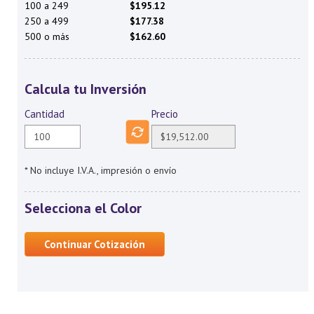
100 a 249
$195.12
250 a 499
$177.38
500 o más
$162.60
Calcula tu Inversión
Cantidad
Precio
* No incluye I.V.A., impresión o envío
Selecciona el Color
Continuar Cotización