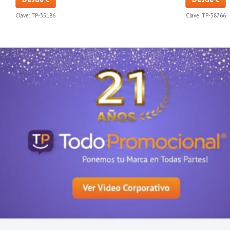
Clave:
TP-35186
Clave:
TP-38766