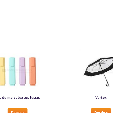
t de marcatextos lesse.
Vortex
Desde c
Desde c