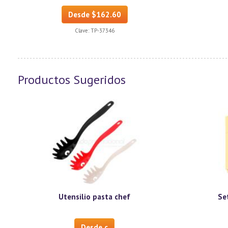
Desde $162.60
Clave:
TP-37346
Productos Sugeridos
Utensilio pasta chef
Se
Desde c