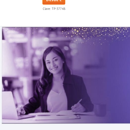
Clave:
TP-37748