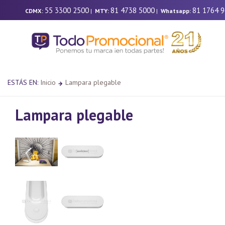
55 3300 2500
81 4738 5000
81 1764 
CDMX:
|
MTY:
|
Whatsapp:
ESTÁS EN:
Inicio
Lampara plegable
Lampara plegable