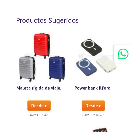
Productos Sugeridos
Maleta rígida de viaje.
Power bank ilford.
Desde c
Desde c
Clave:
TP-33659
Clave:
TP-40575