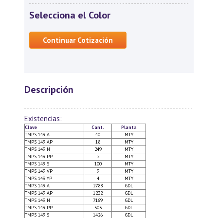
Selecciona el Color
Continuar Cotización
Descripción
Existencias:
Clave
Cant.
Planta
TMPS 149 A
40
MTY
TMPS 149 AP
18
MTY
TMPS 149 N
249
MTY
TMPS 149 PP
2
MTY
TMPS 149 S
100
MTY
TMPS 149 VP
9
MTY
TMPS 149 YP
4
MTY
TMPS 149 A
2788
GDL
TMPS 149 AP
1232
GDL
TMPS 149 N
7189
GDL
TMPS 149 PP
503
GDL
TMPS 149 S
1426
GDL