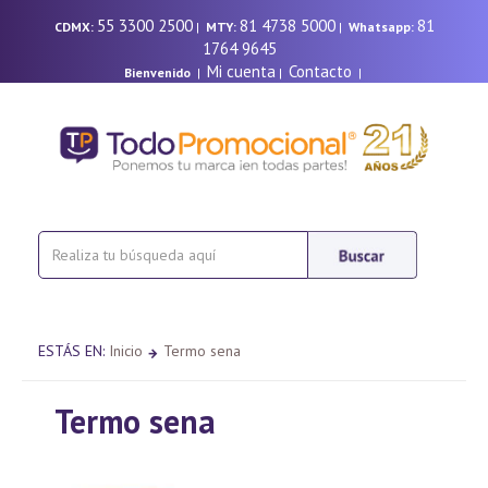
55 3300 2500
81 4738 5000
81
CDMX:
|
MTY:
|
Whatsapp:
1764 9645
Mi cuenta
Contacto
Bienvenido
|
|
|
ESTÁS EN:
Inicio
Termo sena
Termo sena