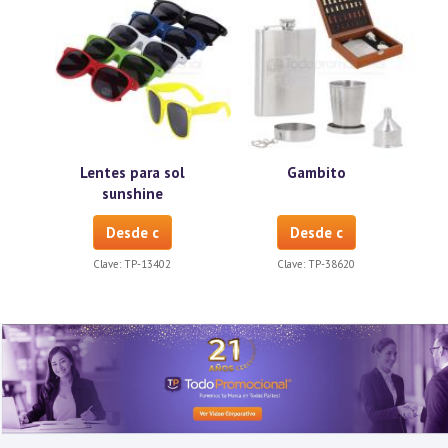
Lentes para sol
Gambito
sunshine
Desde c
Desde c
Clave:
TP-13402
Clave:
TP-38620