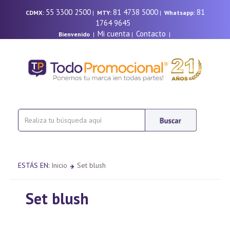
55 3300 2500
81 4738 5000
81
CDMX:
|
MTY:
|
Whatsapp:
1764 9645
Mi cuenta
Contacto
Bienvenido
|
|
|
ESTÁS EN:
Inicio
Set blush
Set blush