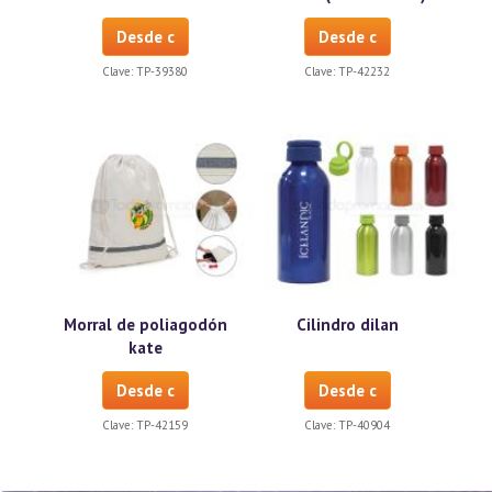
Desde c
Desde c
Clave:
TP-39380
Clave:
TP-42232
Morral de poliagodón
Cilindro dilan
kate
Desde c
Desde c
Clave:
TP-42159
Clave:
TP-40904