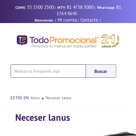
55 3300 2500
81 4738 5000
81
CDMX:
|
MTY:
|
Whatsapp:
1764 9645
Mi cuenta
Contacto
Bienvenido
|
|
|
ESTÁS EN:
Inicio
Neceser lanus
Neceser lanus