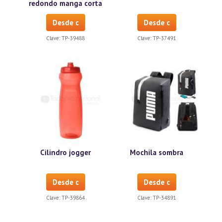
redondo manga corta
Desde c
Desde c
Clave:
TP-39488
Clave:
TP-37491
Cilindro jogger
Mochila sombra
Desde c
Desde c
Clave:
TP-39864
Clave:
TP-34891