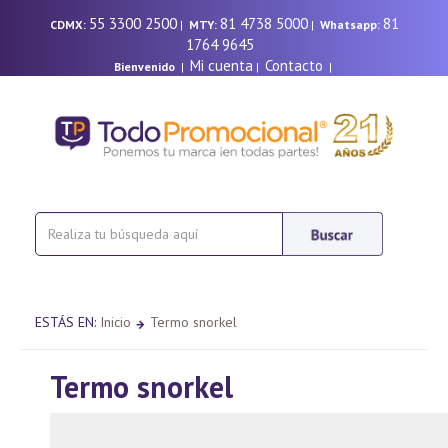
55 3300 2500
81 4738 5000
81
CDMX:
|
MTY:
|
Whatsapp:
1764 9645
Mi cuenta
Contacto
Bienvenido
|
|
|
ESTÁS EN:
Inicio
Termo snorkel
Termo snorkel