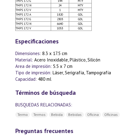
TMPS 172 G
144
MTY
TMPS 172 N
24
MTY
TMPS 172 V
1
MTY
TMPS 172 A
1820
GDL
TMPS 172 G
2303
GDL
TMPS 172 N
6640
GDL
TMPS 172 V
1053
GDL
Especificaciones
Dimensiones:
8.3 x 17.5 cm
Material:
Acero Inoxidable, Plástico, Silicón
Area de impresión:
5.5 x 7 cm
Tipo de impresión:
Láser, Serigrafía, Tampografía
Capacidad:
480 ml
Términos de búsqueda
BUSQUEDAS RELACIONADAS:
Termo
Termos
Bebida
Bebidas
Oficina
Oficinas
Preguntas frecuentes