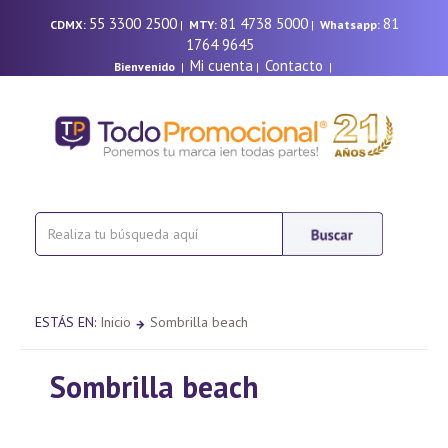
55 3300 2500
81 4738 5000
81
CDMX:
|
MTY:
|
Whatsapp:
1764 9645
Mi cuenta
Contacto
Bienvenido
|
|
|
ESTÁS EN:
Inicio
Sombrilla beach
Sombrilla beach