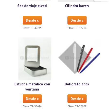
Set de viaje elveti
Cilindro kaveh
Desde c
Desde c
Clave:
TP-42245
Clave:
TP-37714
Estuche metálico con
Boligrafo arick
ventana
Desde c
Desde c
Clave:
TP-35694
Clave:
TP-36968