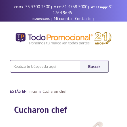
55 3300 2500
81 4738 5000
81
CDMX:
|
MTY:
|
Whatsapp:
1764 9645
Mi cuenta
Contacto
Bienvenido
|
|
|
ESTÁS EN:
Inicio
Cucharon chef
Cucharon chef